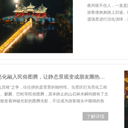
夜间留不住人，一直是
游客便匆匆踏上归途。
遗场景进行活化演绎，把
景区灯光亮化融入民俗图腾，让静态景观变成朋友圈热门背景
九宫格”之争，往往拼的是背景的独特性。当景区灯光亮化工程
凰、麒麟、巴蛇等民俗图腾，原本静止的山石林木瞬间拥有了文
些散发着神秘光彩的图腾光影，不仅成为游客镜头中吸睛的焦
了解详情