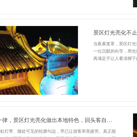
景区灯光亮化不
当夜幕笼罩，景区灯光
一位沉默的向导，用光
再满足于让人看清脚下
游…
拒绝千篇一律，景区灯光亮化做出本地特色，回头客自然多
彩虹灯带、随处可见的轮廓勾边，早已让游客审美疲劳。真正能