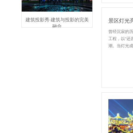
建筑投影秀-建筑与投影的完美
融合
曾经沉寂的
工程，以“还
潮。当灯光
事…