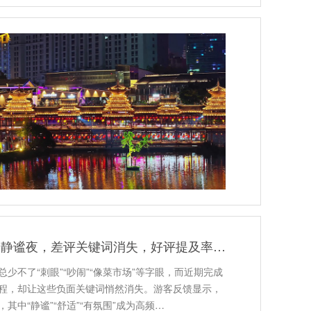
景区灯光亮化营造静谧夜，差评关键词消失，好评提及率8成！
少不了“刺眼”“吵闹”“像菜市场”等字眼，而近期完成
程，却让这些负面关键词悄然消失。游客反馈显示，
其中“静谧”“舒适”“有氛围”成为高频…