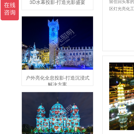
留住回头客
3D水幕投影-打造光影盛宴
区灯光亮化
了…
户外亮化全息投影-打造沉浸式
解决方案