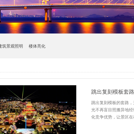
建筑景观照明
楼体亮化
跳出复刻模板的套路，
光不再盲目照搬异地经
化竞争优势，让景区在