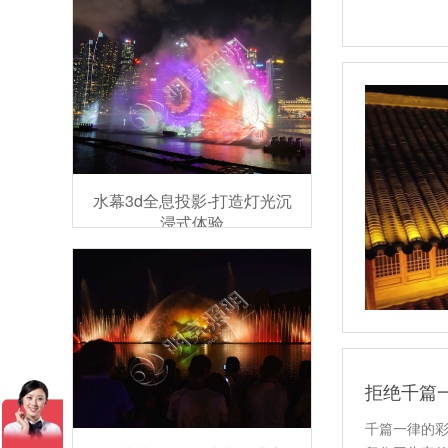
水幕3d全息投影-打造灯光沉
浸式体验
千篇一律的