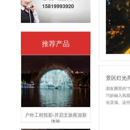
15819993920
推荐产品
朋友圈里的“
巧妙融入凤
化灵魂。这
点…
户外工程投影-开启文旅夜游新
体验