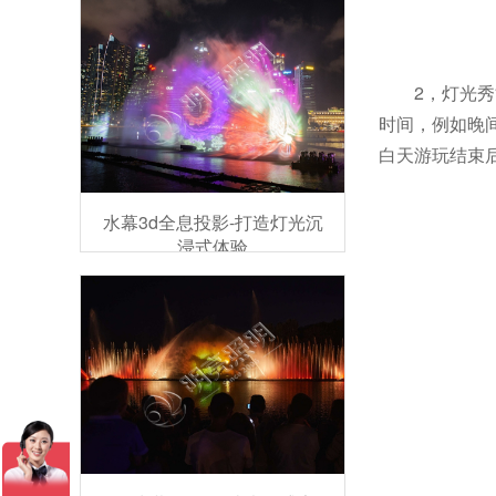
2，灯光
时间，例如晚
白天游玩结束
水幕3d全息投影-打造灯光沉
浸式体验