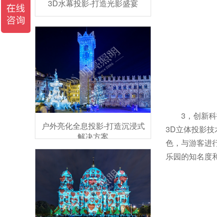
3D水幕投影-打造光影盛宴
3，创新
户外亮化全息投影-打造沉浸式
3D立体投影
解决方案
色，与游客进
乐园的知名度