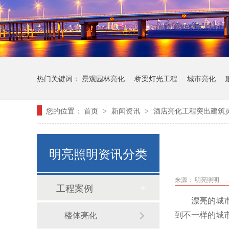
热门关键词：
景观园林亮化
桥梁灯光工程
城市亮化
您的位置：
首页
新闻资讯
酒店亮化工程突出建筑
>
>
明亮照明资讯分类
来源：
明亮照明
工程案例
漂亮的城
到不一样的城
楼体亮化