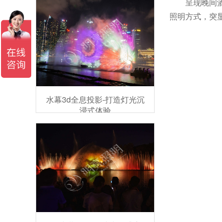
呈现晚间
照明方式，突
水幕3d全息投影-打造灯光沉
浸式体验