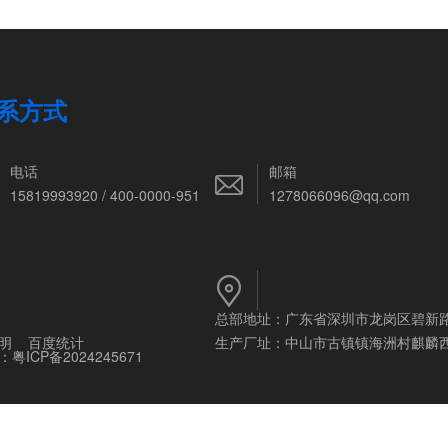
系方式
电话
邮箱
15819993920 / 400-0000-951
1278066096@qq.com
总部地址：广东省深圳市龙岗区碧新
明
百度统计
生产厂址：中山市古镇镇海洲村麒麟
：
粤ICP备2024245671