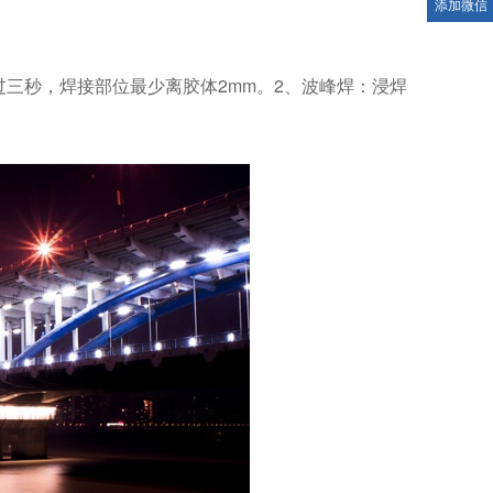
添加微信
过三秒，焊接部位最少离胶体2mm。2、波峰焊：浸焊