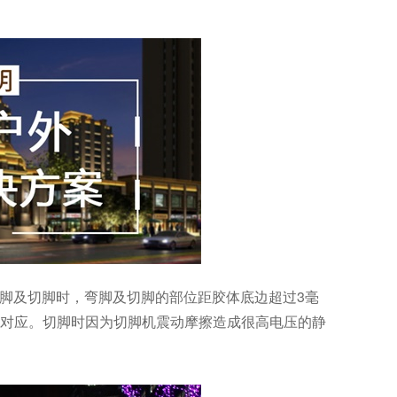
弯脚及切脚时，弯脚及切脚的部位距胶体底边超过3毫
要相对应。切脚时因为切脚机震动摩擦造成很高电压的静