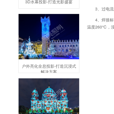
3D水幕投影-打造光影盛宴
3、过电
4、焊接
温度260℃，
户外亮化全息投影-打造沉浸式
解决方案