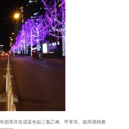
层有损害并造成退色如三氯乙烯、甲苯等。能用酒精擦