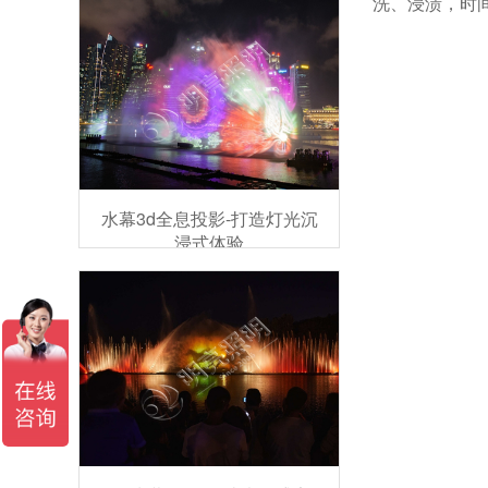
洗、浸渍，时
水幕3d全息投影-打造灯光沉
浸式体验