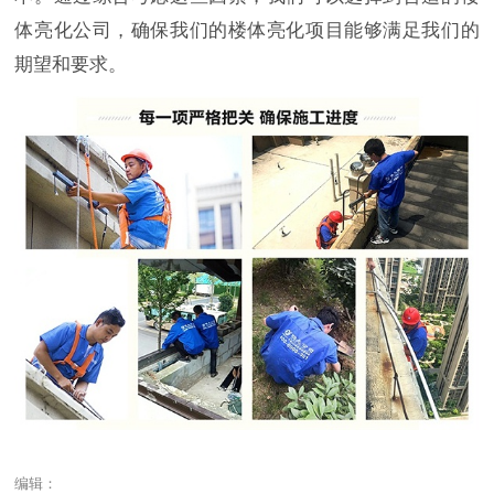
体亮化公司，确保我们的楼体亮化项目能够满足我们的
期望和要求。
编辑：