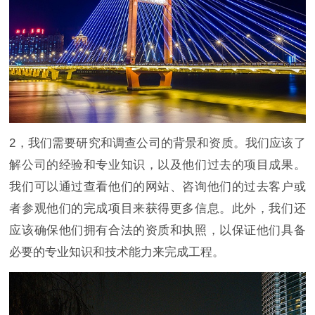
2，我们需要研究和调查公司的背景和资质。我们应该了
解公司的经验和专业知识，以及他们过去的项目成果。
我们可以通过查看他们的网站、咨询他们的过去客户或
者参观他们的完成项目来获得更多信息。此外，我们还
应该确保他们拥有合法的资质和执照，以保证他们具备
必要的专业知识和技术能力来完成工程。