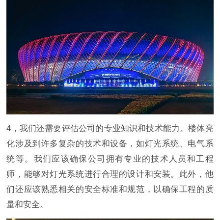
4，我们还需要评估公司的专业知识和技术能力。楼体亮
化涉及到许多复杂的技术和设备，如灯光系统、电气系
统等。我们应该确保公司拥有专业的技术人员和工程
师，能够对灯光系统进行合理的设计和安装。此外，他
们还应该熟悉相关的安全标准和规范，以确保工程的质
量和安全。