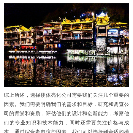
综上所述，选择楼体亮化公司需要我们关注几个重要的
因素。我们需要明确我们的需求和目标，研究和调查公
司的背景和资质，评估他们的设计和创新能力，考察他
们的专业知识和技术能力，同时还需要关注价格与成
本。通过综合考虑这些因素，我们可以选择到合适的楼