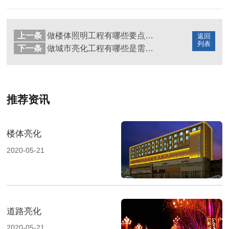
上一条
做楼体照明工程有哪些要点是要注意的？
返回
列表
下一条
做城市亮化工程有哪些是需要注意的？
推荐资讯
楼体亮化
2020-05-21
道路亮化
2020-05-21