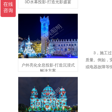
3D水幕投影-打造光影盛宴
3，施工
质量。例如，
户外亮化全息投影-打造沉浸式
或电器故障等
解决方案